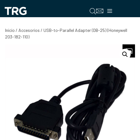
Saltar
al
Menú
contenido
Inicio
/
Accesorios
/ USB-to-Parallel Adapter (DB-25) (Honeywell
203-182-110)