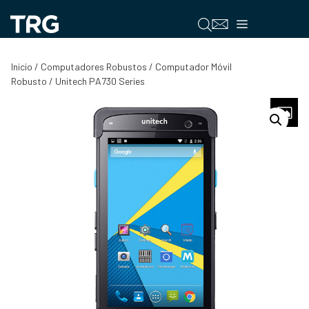
Saltar
al
Menú
contenido
Inicio
/
Computadores Robustos
/
Computador Móvil
Robusto
/ Unitech PA730 Series