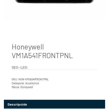
Honeywell
VM1A541FRONTPNL
SEO:-LEG:
SKU:
HON-VM1A541FRONTPNL
Categoría:
Accesorios
Marca:
Honeywell
Descripción