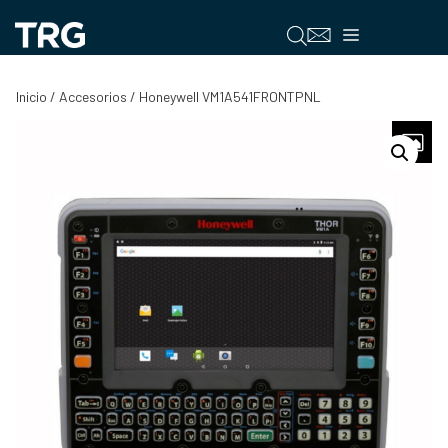
Saltar
al
Menú
contenido
Inicio
/
Accesorios
/ Honeywell VM1A541FRONTPNL