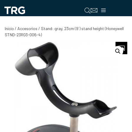
Saltar
al
Menú
contenido
Inicio
/
Accesorios
/ Stand: gray, 23cm (9´) stand height (Honeywell
STND-23R03-006-4)