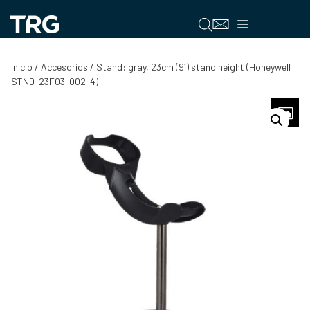
Saltar
al
Menú
contenido
Inicio
/
Accesorios
/ Stand: gray, 23cm (9´) stand height (Honeywell
STND-23F03-002-4)