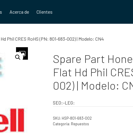
os
Acerca de
Clientes
at Hd Phil CRES RoHS (PN: 801-683-002) | Modelo: CN4
Spare Part Honey
Flat Hd Phil CR
002) | Modelo: C
SEO:-LEG:
SKU:
HSP-801-683-002
Categoría:
Repuestos