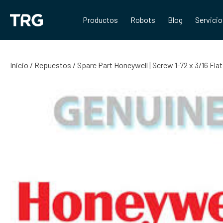
Saltar
al
Productos
Robots
Blog
Servici
contenido
Inicio
/
Repuestos
/ Spare Part Honeywell | Screw 1-72 x 3/16 Fl