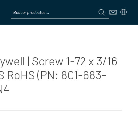
Products
search
Menú
well | Screw 1-72 x 3/16
ES RoHS (PN: 801-683-
N4