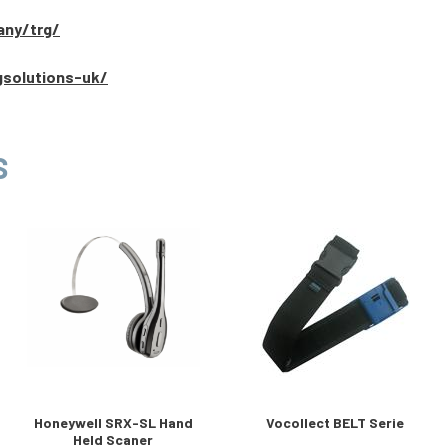
any/trg/
gsolutions-uk/
S
Honeywell SRX-SL Hand
Vocollect BELT Serie
Held Scaner