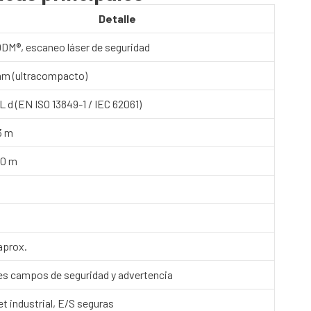
Detalle
DM®, escaneo láser de seguridad
mm (ultracompacto)
L d (EN ISO 13849-1 / IEC 62061)
3 m
10 m
aprox.
les campos de seguridad y advertencia
t industrial, E/S seguras