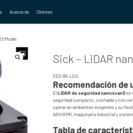
os
Acerca de
Clientes
/O/Model
Sick – LiDAR na
SEO:85-LEG:
Recomendación de 
El
LIDAR de seguridad nanoscan3
es 
seguridad compacto, confiable y con cert
operar en ambientes exigentes y su flexib
AGV/AMR, maquinaria industrial y sistem
Tabla de característ