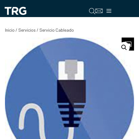
Saltar
al
Menú
contenido
Inicio
/
Servicios
/ Servicio Cableado