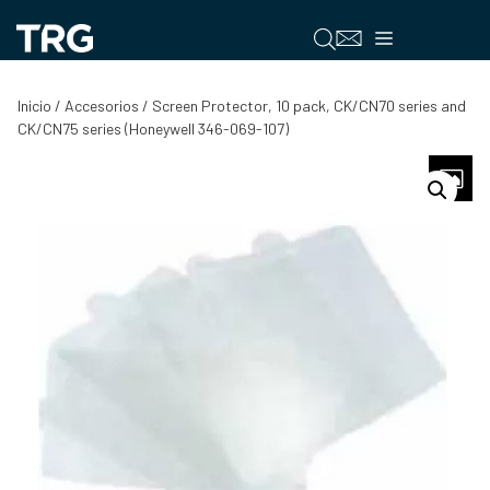
Saltar
al
Menú
contenido
Inicio
/
Accesorios
/ Screen Protector, 10 pack, CK/CN70 series and
CK/CN75 series (Honeywell 346-069-107)