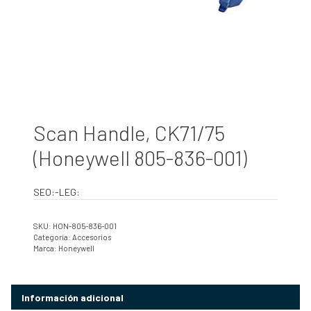
Scan Handle, CK71/75
(Honeywell 805-836-001)
SEO:-LEG:
SKU:
HON-805-836-001
Categoría:
Accesorios
Marca:
Honeywell
Información adicional