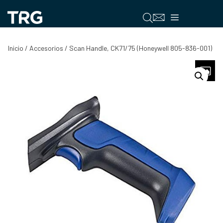
Saltar
al
Menú
contenido
Inicio
/
Accesorios
/ Scan Handle, CK71/75 (Honeywell 805-836-001)