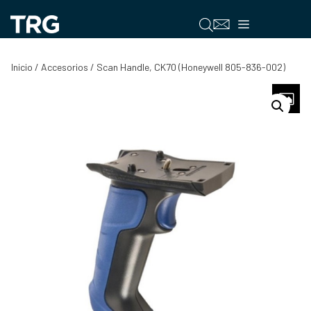
Saltar
al
Menú
contenido
Inicio
/
Accesorios
/ Scan Handle, CK70 (Honeywell 805-836-002)