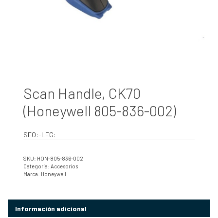
Scan Handle, CK70
(Honeywell 805-836-002)
SEO:-LEG:
SKU:
HON-805-836-002
Categoría:
Accesorios
Marca:
Honeywell
Información adicional