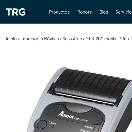
Saltar
al
Productos
Robots
Blog
Servici
contenido
Inicio
/
Impresoras Móviles
/ Sato Argox MP3-200 mobile Printer