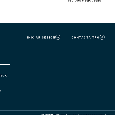
recibos y etiquetas
INICIAR SESION
CONTACTÁ TRG
Medio
y