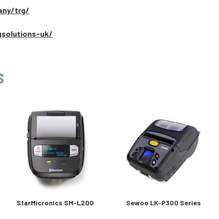
any/trg/
gsolutions-uk/
S
StarMicronics SM-L200
Sewoo LK-P300 Series