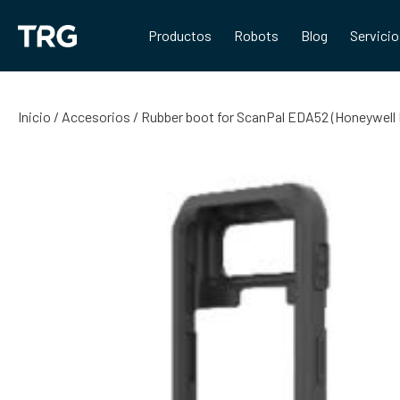
Saltar
al
Productos
Robots
Blog
Servici
contenido
Inicio
/
Accesorios
/ Rubber boot for ScanPal EDA52 (Honeywell