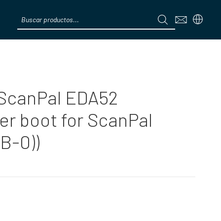
Products
search
Menú
 ScanPal EDA52
er boot for ScanPal
B-0))