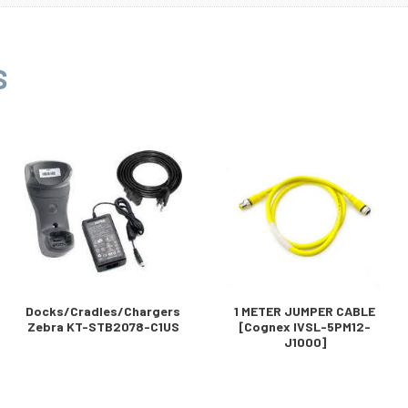
S
Docks/Cradles/Chargers
1 METER JUMPER CABLE
Zebra KT-STB2078-C1US
[Cognex IVSL-5PM12-
J1000]