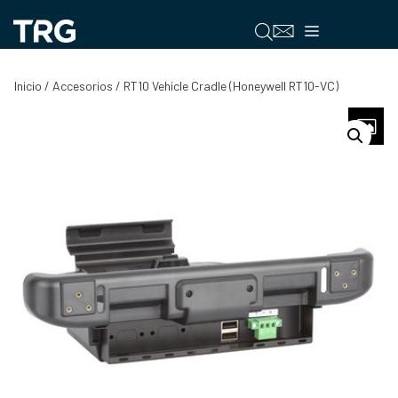
Saltar
al
Menú
contenido
Inicio
/
Accesorios
/ RT10 Vehicle Cradle (Honeywell RT10-VC)