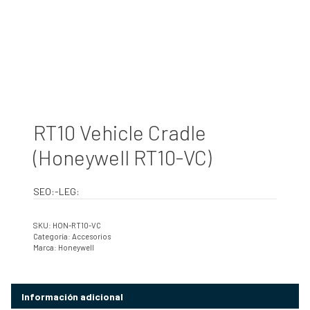
RT10 Vehicle Cradle
(Honeywell RT10-VC)
SEO:-LEG:
SKU:
HON-RT10-VC
Categoría:
Accesorios
Marca:
Honeywell
Información adicional