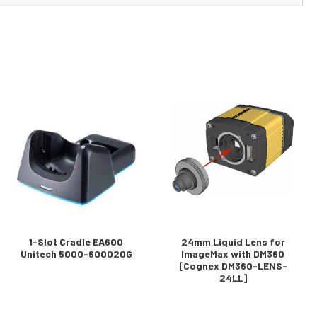
1-Slot Cradle EA600
24mm Liquid Lens for
Unitech 5000-600020G
ImageMax with DM360
[Cognex DM360-LENS-
24LL]