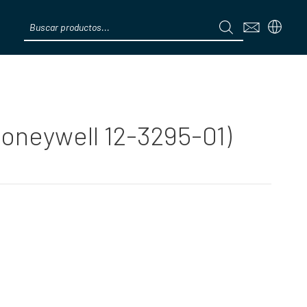
Products
search
Menú
(Honeywell 12-3295-01)