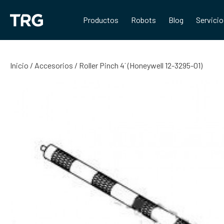
Saltar
al
Productos
Robots
Blog
Servici
contenido
Inicio
/
Accesorios
/ Roller Pinch 4´ (Honeywell 12-3295-01)