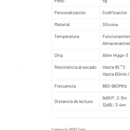
Peso
5g
Personalización
Codificación
Material
Silicona
Temperatura
Funcionamiento
Almacenamiento
Chip
Alien Higgs-3
Resistencia al secado
Hasta 85 ° C
Hasta 60min / 
Frecuencia
860-960MHz
9dBiP: 2-3m
Distancia de lectura
12dBi: 3-4m
Categoría:
RFID Tags