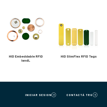
HID Embeddable RFID
HID SlimFlex RFID Tags
IandL
INICIAR SESION
CONTACTÁ TRG