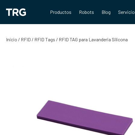
Saltar
al
Productos
Robots
Blog
Servici
contenido
Inicio
/
RFID
/
RFID Tags
/ RFID TAG para Lavanderia Silicona