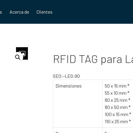
os
Acerca de
Clientes
RFID TAG para L
SEO:-LEG:90
Dimensiones
50 x 15 mm *
55 x 10 mm *
80 x 25 mm *
80 x 50 mm *
100 x 15 mm *
110 x 25 mm *