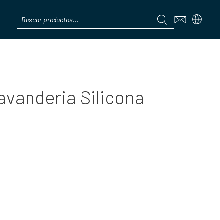
Products
search
Menú
avanderia Silicona