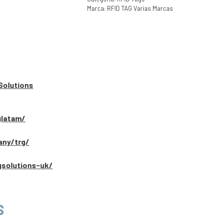
Marca:
RFID TAG Varias Marcas
Solutions
glatam/
any/trg/
gsolutions-uk/
S