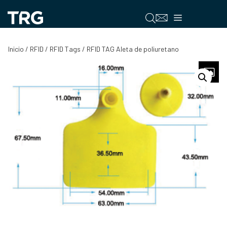
Saltar
al
Menú
contenido
Inicio
/
RFID
/
RFID Tags
/ RFID TAG Aleta de poliuretano