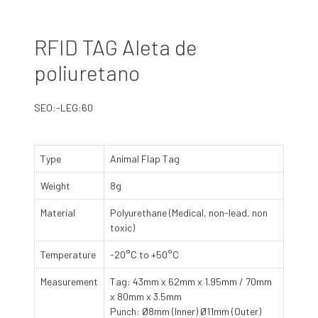
RFID TAG Aleta de
poliuretano
SEO:-LEG:60
Type
Animal Flap Tag
Weight
8g
Material
Polyurethane (Medical, non-lead, non
toxic)
Temperature
-20°C to +50°C
Measurement
Tag: 43mm x 62mm x 1.95mm / 70mm
x 80mm x 3.5mm
Punch: Ø8mm (Inner) Ø11mm (Outer)