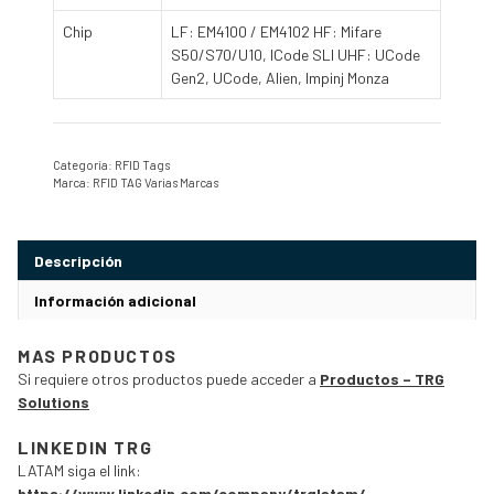
Chip
LF: EM4100 / EM4102 HF: Mifare
S50/S70/U10, ICode SLI UHF: UCode
Gen2, UCode, Alien, Impinj Monza
Categoría:
RFID Tags
Marca:
RFID TAG Varias Marcas
Descripción
Información adicional
MAS PRODUCTOS
Si requiere otros productos puede acceder a
Productos – TRG
Solutions
LINKEDIN TRG
LATAM siga el link:
https://www.linkedin.com/company/trglatam/