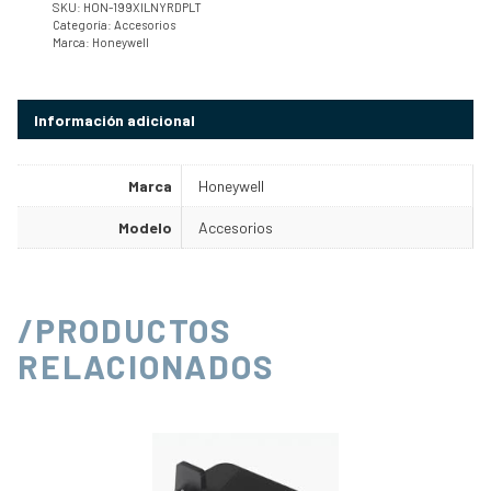
SKU:
HON-199XILNYRDPLT
Categoría:
Accesorios
Marca:
Honeywell
Información adicional
Marca
Honeywell
Modelo
Accesorios
/PRODUCTOS
RELACIONADOS