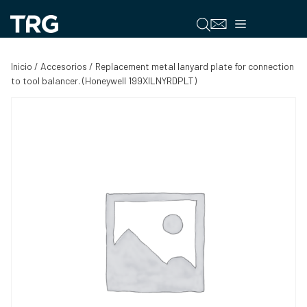
Saltar
al
Menú
contenido
Inicio
/
Accesorios
/ Replacement metal lanyard plate for connection
to tool balancer. (Honeywell 199XILNYRDPLT)