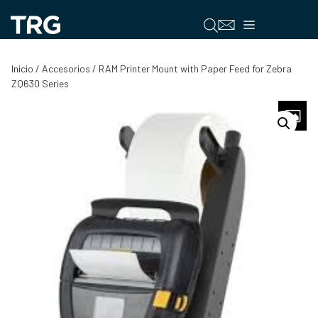
Saltar
al
Menú
contenido
Inicio
/
Accesorios
/ RAM Printer Mount with Paper Feed for Zebra
ZQ630 Series