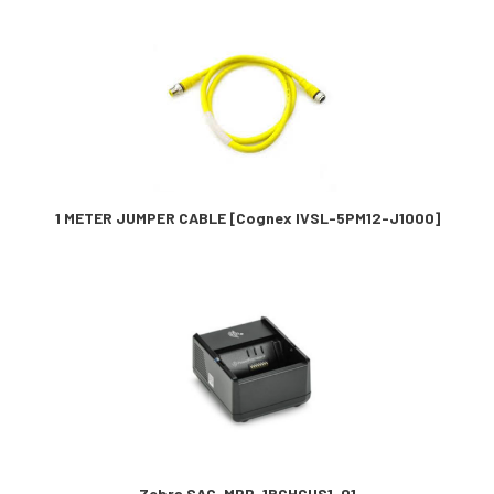
1 METER JUMPER CABLE [Cognex IVSL-5PM12-J1000]
Zebra SAC-MPP-1BCHGUS1-01