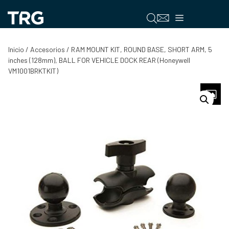
Saltar
al
Menú
contenido
Inicio
/
Accesorios
/ RAM MOUNT KIT, ROUND BASE, SHORT ARM, 5
inches (128mm), BALL FOR VEHICLE DOCK REAR (Honeywell
VM1001BRKTKIT)