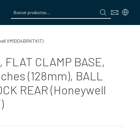
Products
search
Menú
ell VM1004BRKTKIT)
, FLAT CLAMP BASE,
nches (128mm), BALL
CK REAR (Honeywell
)