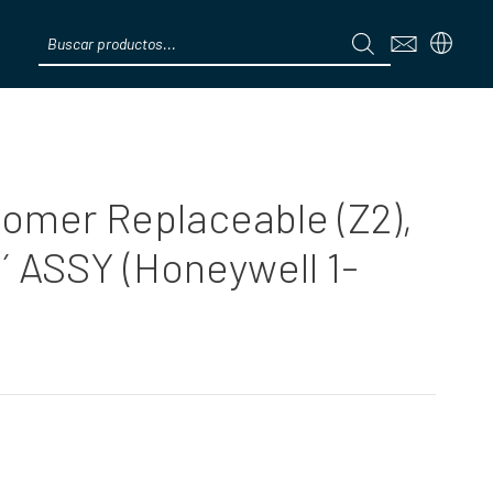
Products
search
Menú
tomer Replaceable (Z2),
 ASSY (Honeywell 1-