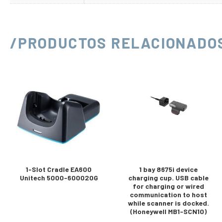
/PRODUCTOS RELACIONADO
1-Slot Cradle EA600
1 bay 8675i device
Unitech 5000-600020G
charging cup. USB cable
for charging or wired
communication to host
while scanner is docked.
(Honeywell MB1-SCN10)