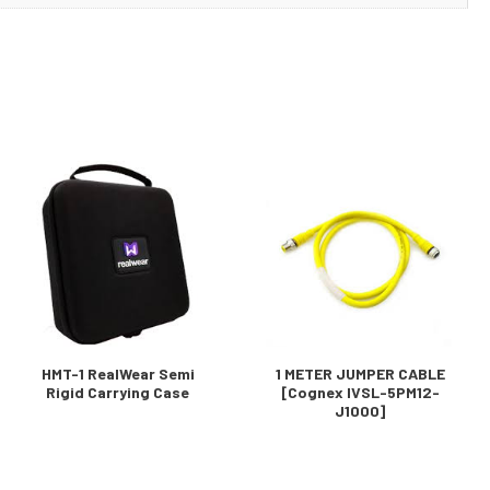
HMT-1 RealWear Semi
1 METER JUMPER CABLE
Rigid Carrying Case
[Cognex IVSL-5PM12-
J1000]