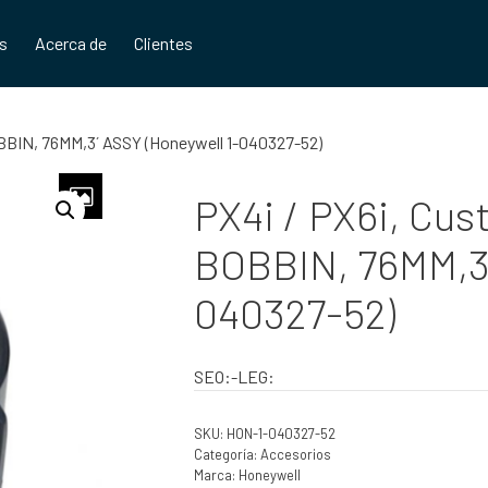
os
Acerca de
Clientes
OBBIN, 76MM,3´ ASSY (Honeywell 1-040327-52)
PX4i / PX6i, Cus
BOBBIN, 76MM,3´
040327-52)
SEO:-LEG:
SKU:
HON-1-040327-52
Categoría:
Accesorios
Marca:
Honeywell