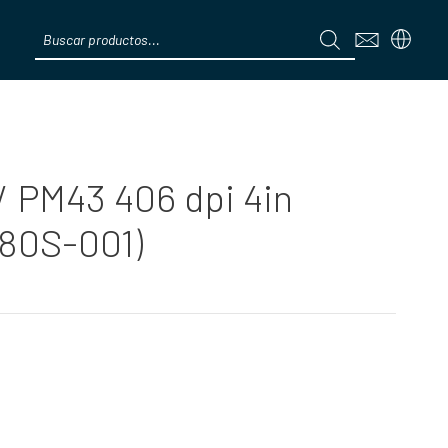
Products
search
Menú
/ PM43 406 dpi 4in
180S-001)