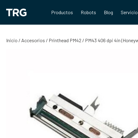
Saltar
al
Productos
Robots
Blog
Servici
contenido
Inicio
/
Accesorios
/ Printhead PM42 / PM43 406 dpi 4in (Honeyw