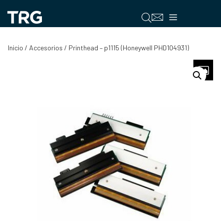
Saltar
al
Menú
contenido
Inicio
/
Accesorios
/ Printhead – p1115 (Honeywell PHD104931)