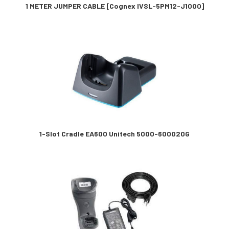
1 METER JUMPER CABLE [Cognex IVSL-5PM12-J1000]
1-Slot Cradle EA600 Unitech 5000-600020G