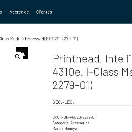
os
Acerca de
Clientes
I-Class Mark II (Honeywell PHD20-2279-01)
Printhead, Intell
4310e. I-Class M
2279-01)
SEO:-LEG:
SKU:
HON-PHD20-2279-01
Categoría:
Accesorios
Marca:
Honeywell