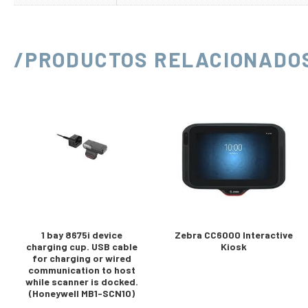
/PRODUCTOS RELACIONADO
1 bay 8675i device
Zebra CC6000 Interactive
charging cup. USB cable
Kiosk
for charging or wired
communication to host
while scanner is docked.
(Honeywell MB1-SCN10)