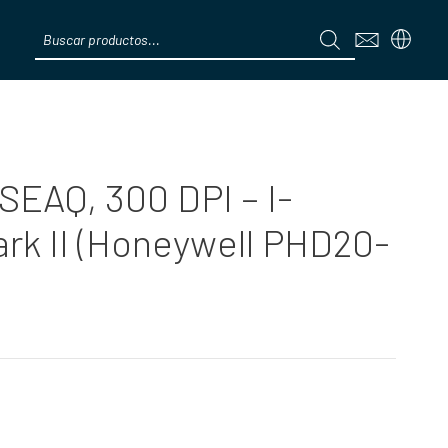
Products
search
Menú
iSEAQ, 300 DPI – I-
ark II (Honeywell PHD20-