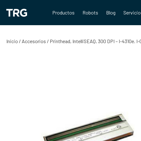
Saltar
al
Productos
Robots
Blog
Servici
contenido
Inicio
/
Accesorios
/ Printhead, IntelliSEAQ, 300 DPI – I-4310e. 