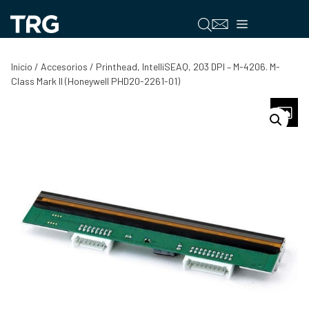
Saltar
al
Menú
contenido
Inicio
/
Accesorios
/ Printhead, IntelliSEAQ, 203 DPI – M-4206. M-
Class Mark II (Honeywell PHD20-2261-01)