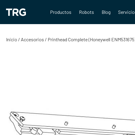
Saltar
al
Productos
Robots
Blog
Servici
contenido
Inicio
/
Accesorios
/ Printhead Complete (Honeywell ENM531675