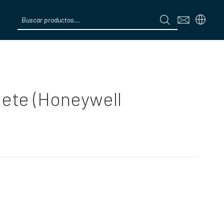
Products
search
Menú
ete (Honeywell