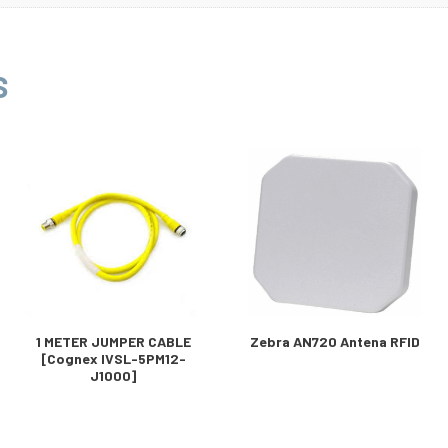
S
1 METER JUMPER CABLE
Zebra AN720 Antena RFID
[Cognex IVSL-5PM12-
J1000]