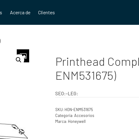
os
Acerca de
Clientes
)
Printhead Compl
ENM531675)
SEO:-LEG:
SKU:
HON-ENM531675
Categoría:
Accesorios
Marca:
Honeywell