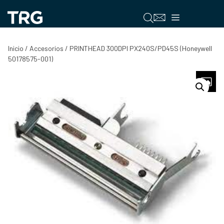
Saltar
al
Menú
contenido
Inicio
/
Accesorios
/ PRINTHEAD 300DPI PX240S/PD45S (Honeywell
50178575-001)