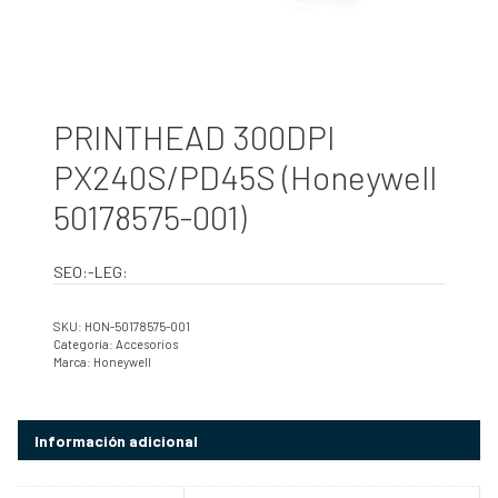
PRINTHEAD 300DPI
PX240S/PD45S (Honeywell
50178575-001)
SEO:-LEG:
SKU:
HON-50178575-001
Categoría:
Accesorios
Marca:
Honeywell
Información adicional