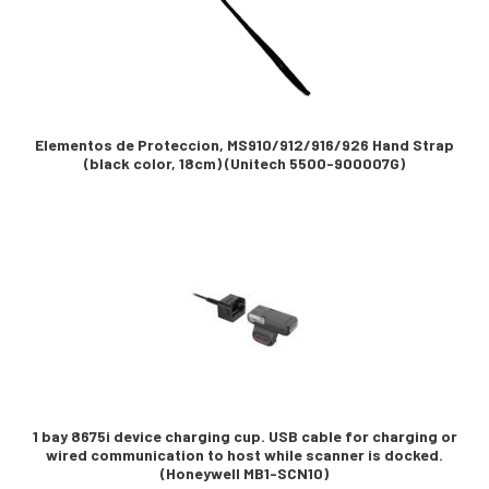
Elementos de Proteccion, MS910/912/916/926 Hand Strap
(black color, 18cm) (Unitech 5500-900007G)
1 bay 8675i device charging cup. USB cable for charging or
wired communication to host while scanner is docked.
(Honeywell MB1-SCN10)