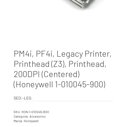
PM4i, PF4i, Legacy Printer,
Printhead (Z3), Printhead,
200DPI (Centered)
(Honeywell 1-010045-900)
SEO:-LEG:
SKU:
HON-1-010045-900
Categoría:
Accesorios
Marca:
Honeywell