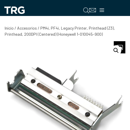
Saltar
al
Menú
contenido
Inicio
/
Accesorios
/ PM4i, PF4i, Legacy Printer, Printhead (Z3),
Printhead, 200DPI (Centered) (Honeywell 1-010045-900)