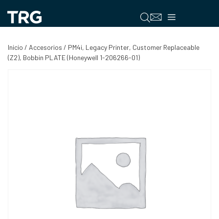
Saltar
al
Menú
contenido
Inicio
/
Accesorios
/ PM4i, Legacy Printer, Customer Replaceable
(Z2), Bobbin PLATE (Honeywell 1-206266-01)