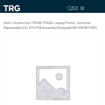
Saltar
al
Menú
contenido
Inicio
/
Accesorios
/ PD41B, PD42B, Legacy Printer, Customer
Replaceable (Z2), RTC PCB Assembly (Honeywell 160-000187-000)