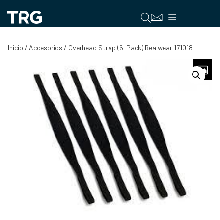
Saltar
al
Menú
contenido
Inicio
/
Accesorios
/ Overhead Strap (6-Pack) Realwear 171018