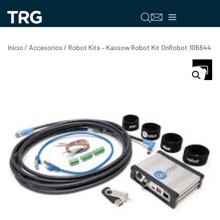
Saltar
al
Menú
contenido
Inicio
/
Accesorios
/ Robot Kits – Kassow Robot Kit OnRobot 106644