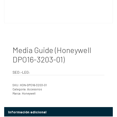
Media Guide (Honeywell
DPO16-3203-01)
SEO:-LEG:
SKU:
HON-DPO16-3203-01
Categoría:
Accesorios
Marca:
Honeywell
Información adicional