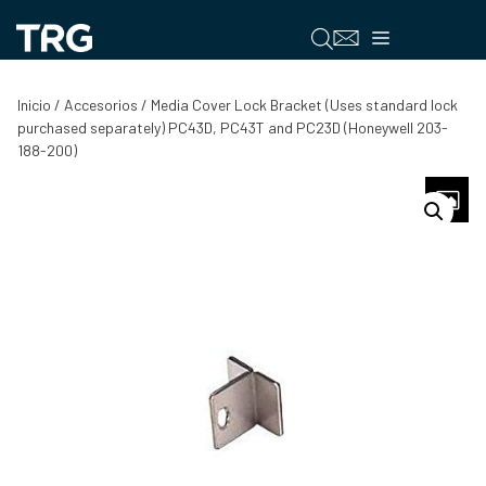
Saltar
al
Menú
contenido
Inicio
/
Accesorios
/ Media Cover Lock Bracket (Uses standard lock
purchased separately) PC43D, PC43T and PC23D (Honeywell 203-
188-200)