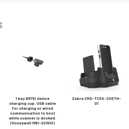
S
1 bay 8675i device
Zebra CRD-TC5X-2SETH-
charging cup. USB cable
01
for charging or wired
communication to host
while scanner is docked.
(Honeywell MB1-SCN10)