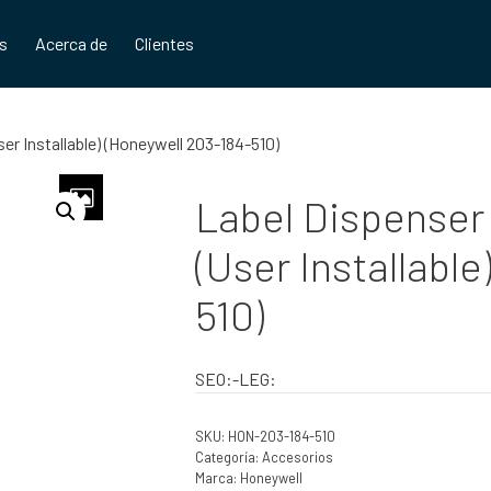
os
Acerca de
Clientes
r Installable) (Honeywell 203-184-510)
Label Dispenser
(User Installabl
510)
SEO:-LEG:
SKU:
HON-203-184-510
Categoría:
Accesorios
Marca:
Honeywell