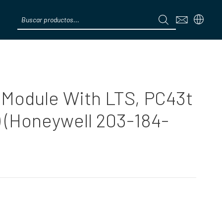
Products
search
Menú
 Module With LTS, PC43t
e) (Honeywell 203-184-