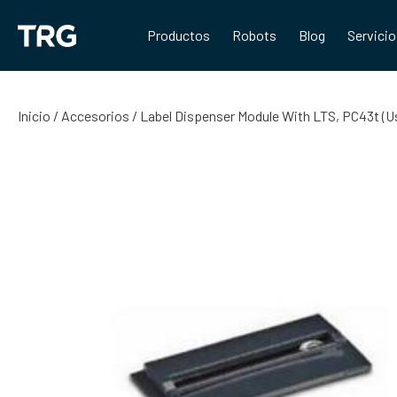
Saltar
al
Productos
Robots
Blog
Servici
contenido
Inicio
/
Accesorios
/ Label Dispenser Module With LTS, PC43t (Use