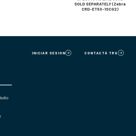
SOLD SEPARATELY (Zebra
CRD-ET5X-1SCG2)
INICIAR SESION
CONTACTÁ TRG
Medio
y