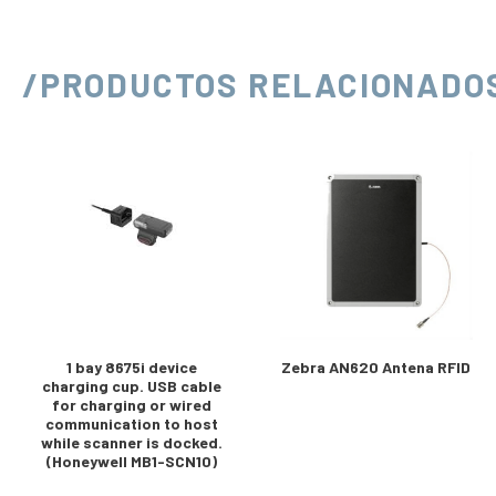
/PRODUCTOS RELACIONADO
1 bay 8675i device
Zebra AN620 Antena RFID
charging cup. USB cable
for charging or wired
communication to host
while scanner is docked.
(Honeywell MB1-SCN10)