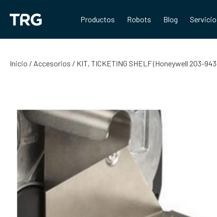
Saltar
al
Productos
Robots
Blog
Servici
contenido
Inicio
/
Accesorios
/ KIT, TICKETING SHELF (Honeywell 203-943