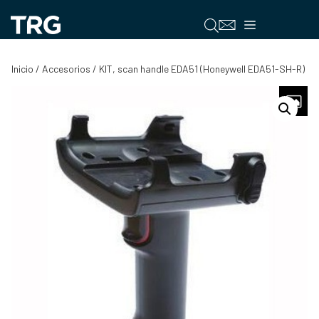
Saltar
al
Menú
contenido
Inicio
/
Accesorios
/ KIT, scan handle EDA51 (Honeywell EDA51-SH-R)