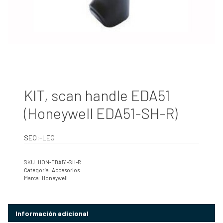
KIT, scan handle EDA51
(Honeywell EDA51-SH-R)
SEO:-LEG:
SKU:
HON-EDA51-SH-R
Categoría:
Accesorios
Marca:
Honeywell
Información adicional