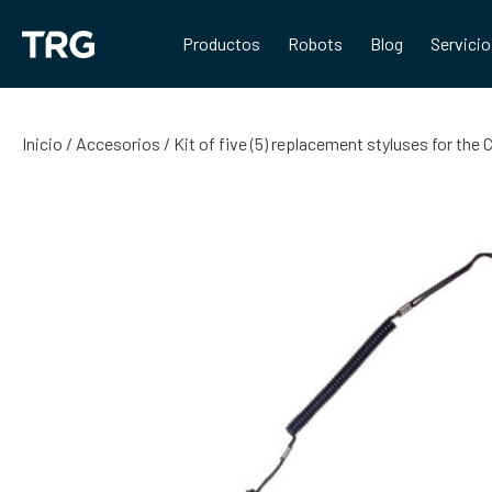
Saltar
al
Productos
Robots
Blog
Servici
contenido
Inicio
/
Accesorios
/ Kit of five (5) replacement styluses for t