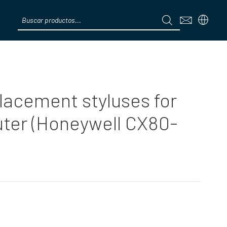
Products
search
Menú
eplacement styluses for
ter (Honeywell CX80-