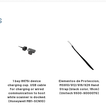
S
1 bay 8675i device
Elementos de Proteccion,
charging cup. USB cable
MS910/912/916/926 Hand
for charging or wired
Strap (black color, 18cm)
communication to host
(Unitech 5500-900007G)
while scanner is docked.
(Honeywell MB1-SCN10)