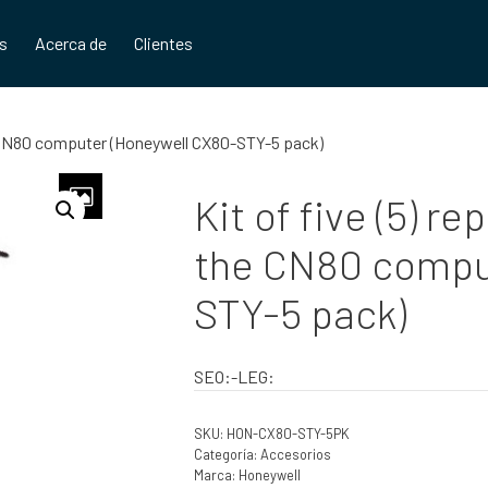
os
Acerca de
Clientes
he CN80 computer (Honeywell CX80-STY-5 pack)
Kit of five (5) r
the CN80 compu
STY-5 pack)
SEO:-LEG:
SKU:
HON-CX80-STY-5PK
Categoría:
Accesorios
Marca:
Honeywell