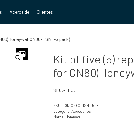
os
Acerca de
Clientes
r CN80(Honeywell CN80-HSNF-5 pack)
Kit of five (5) 
for CN80(Honey
SEO:-LEG:
SKU:
HON-CN80-HSNF-5PK
Categoría:
Accesorios
Marca:
Honeywell