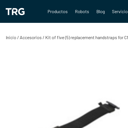
Saltar
al
Productos
Robots
Blog
Servici
contenido
Inicio
/
Accesorios
/ Kit of five (5) replacement handstraps fo