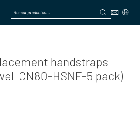
Products
search
Menú
replacement handstraps
well CN80-HSNF-5 pack)