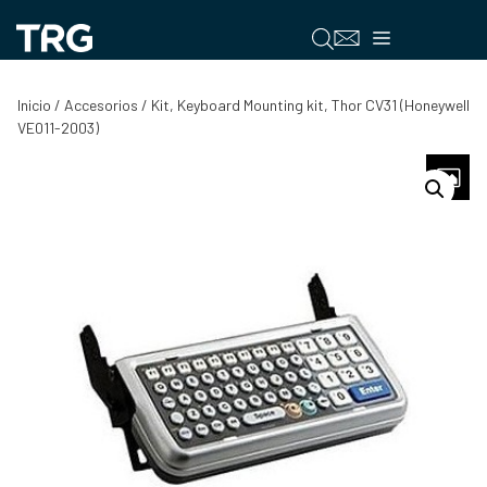
Saltar
al
Menú
contenido
Inicio
/
Accesorios
/ Kit, Keyboard Mounting kit, Thor CV31 (Honeywell
VE011-2003)