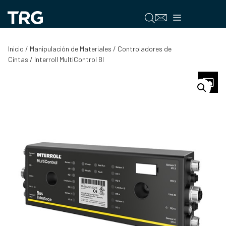
Saltar
al
Menú
contenido
Inicio
/
Manipulación de Materiales
/
Controladores de
Cintas
/ Interroll MultiControl BI