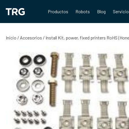
Saltar
al
Productos
Robots
Blog
Servici
contenido
Inicio
/
Accesorios
/ Install Kit, power, fixed printers RoHS (Hon