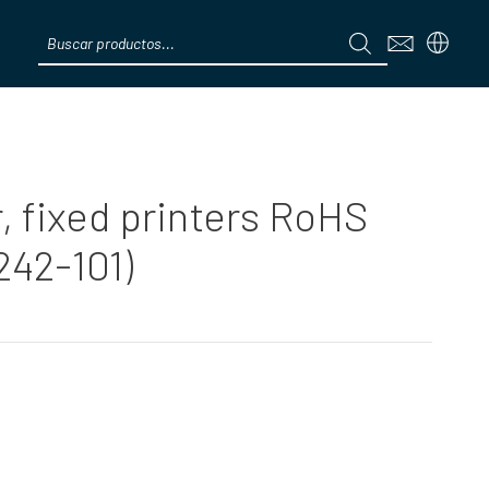
Products
search
Menú
r, fixed printers RoHS
242-101)