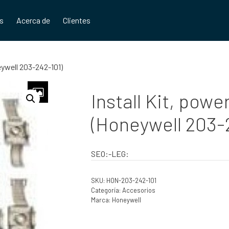
os
Acerca de
Clientes
eywell 203-242-101)
Install Kit, powe
(Honeywell 203-
SEO:-LEG:
SKU:
HON-203-242-101
Categoría:
Accesorios
Marca:
Honeywell