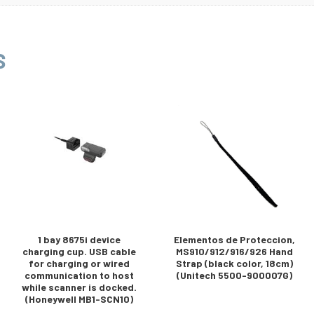
S
1 bay 8675i device
Elementos de Proteccion,
charging cup. USB cable
MS910/912/916/926 Hand
for charging or wired
Strap (black color, 18cm)
communication to host
(Unitech 5500-900007G)
while scanner is docked.
(Honeywell MB1-SCN10)