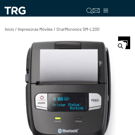
Saltar
al
Menú
contenido
Inicio
/
Impresoras Móviles
/ StarMicronics SM-L200