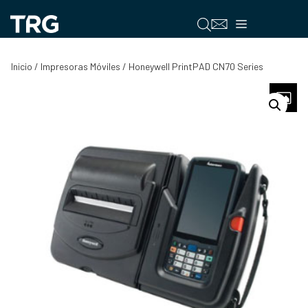
Saltar
al
Menú
contenido
Inicio
/
Impresoras Móviles
/ Honeywell PrintPAD CN70 Series