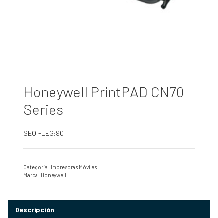
Honeywell PrintPAD CN70
Series
SEO:-LEG:90
Categoría:
Impresoras Móviles
Marca:
Honeywell
Descripción