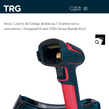
Saltar
al
Menú
contenido
Inicio
/
Lector de Código de Barras
/
Scanner extra
resistentes
/ Honeywell Granit 2105i Series (Bundle Kits)