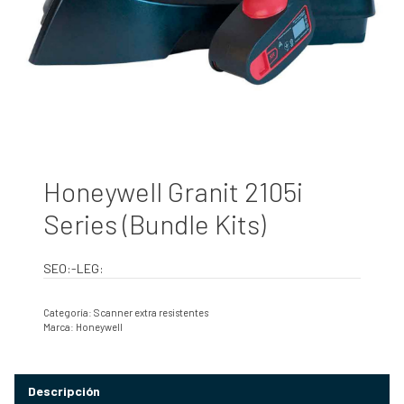
Honeywell Granit 2105i
Series (Bundle Kits)
SEO:-LEG:
Categoría:
Scanner extra resistentes
Marca:
Honeywell
Descripción