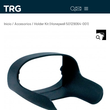
Saltar
al
Menú
contenido
Inicio
/
Accesorios
/ Holder Kit (Honeywell 50129064-001)