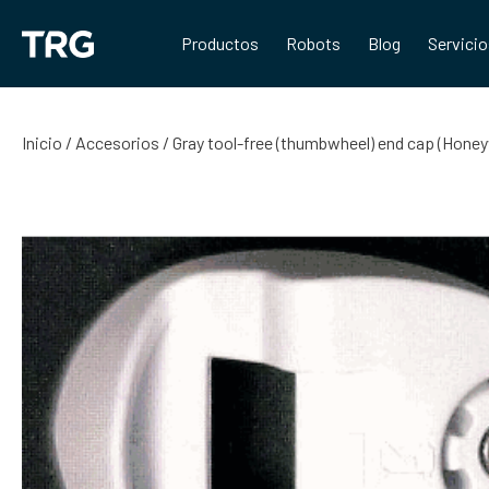
Saltar
al
Productos
Robots
Blog
Servici
contenido
Inicio
/
Accesorios
/ Gray tool-free (thumbwheel) end cap (Hon