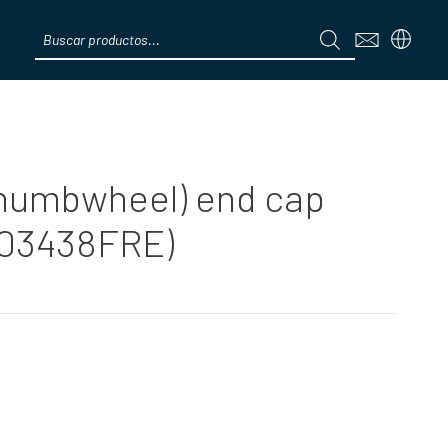
Products
search
Menú
(thumbwheel) end cap
003438FRE)