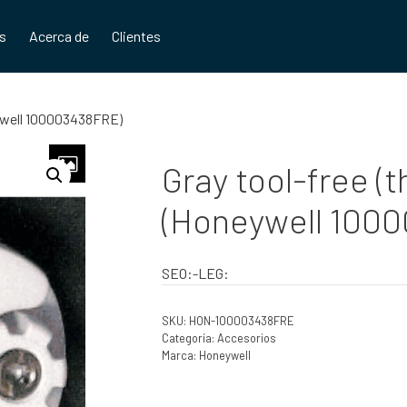
os
Acerca de
Clientes
eywell 100003438FRE)
Gray tool-free 
(Honeywell 100
SEO:-LEG:
SKU:
HON-100003438FRE
Categoría:
Accesorios
Marca:
Honeywell