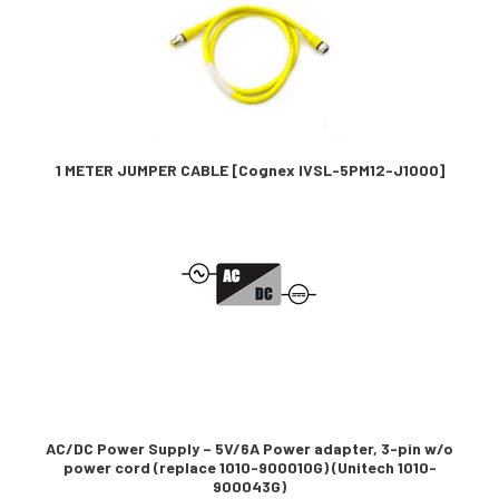
1 METER JUMPER CABLE [Cognex IVSL-5PM12-J1000]
AC/DC Power Supply – 5V/6A Power adapter, 3-pin w/o
power cord (replace 1010-900010G) (Unitech 1010-
900043G)