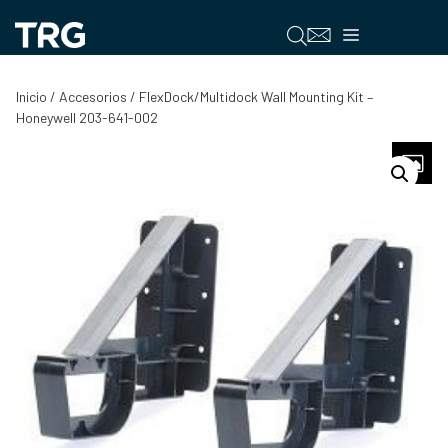
Saltar
al
Menú
contenido
Inicio
/
Accesorios
/ FlexDock/Multidock Wall Mounting Kit –
Honeywell 203-641-002