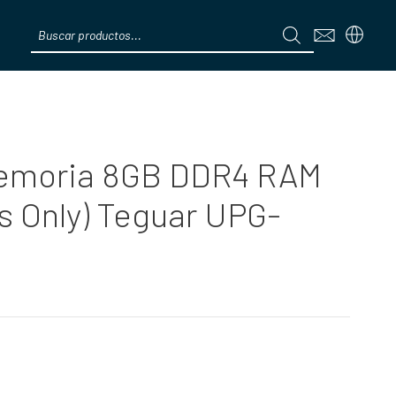
Products
search
Menú
emoria 8GB DDR4 RAM
s Only) Teguar UPG-