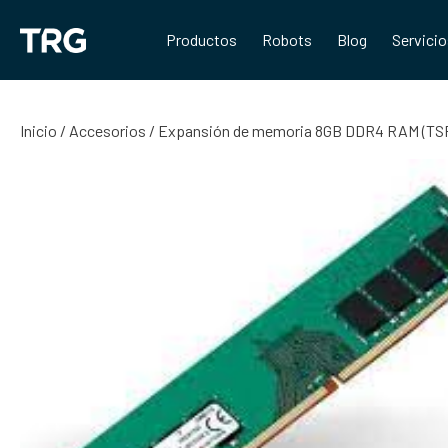
Saltar
al
Productos
Robots
Blog
Servici
contenido
Inicio
/
Accesorios
/ Expansión de memoria 8GB DDR4 RAM (TSP